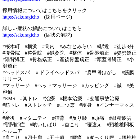
採用情報についてはこちらをクリック
https://sakuragicho
(採用ページ)
詳しい症状の解説についてはこちら
https://sakuragicho
(症状の解説)
#桜木町 #横浜 #関内 #みなとみらい #駅近 #徒歩3分
#接骨院 #整骨院 #鍼灸院 #整体 #骨盤矯正 #姿勢矯正
#猫背矯正 #骨格矯正 #産後骨盤矯正 #頭蓋骨矯正 #小
顔矯正
#ヘッドスパ ＃ドライヘッドスパ #肩甲骨はがし #筋膜
リリース
#マッサージ #ヘッドマッサージ #カッピング #鍼 #美
容鍼
#EMS #楽トレ #治療 #根本治療 #交通事故治療
#筋トレ #ストレッチ #耳つぼ #痩身 #インナーマッス
ル
#産後 #マタニティ #猫背 #反り腰 #頭痛 #眼精疲労
#顎関節症 #喰いしばり #首こり #寝違え #頸椎椎間板
ヘルニア
#肩こり #四十肩 #五十肩 #腰痛 #ぎっくり腰 #腰椎椎