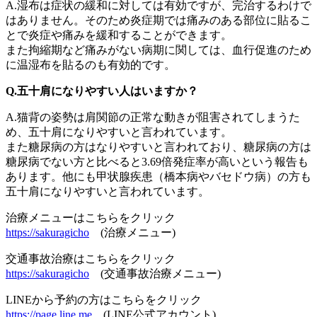
A.湿布は症状の緩和に対しては有効ですが、完治するわけで
はありません。そのため炎症期では痛みのある部位に貼るこ
とで炎症や痛みを緩和することができます。
また拘縮期など痛みがない病期に関しては、血行促進のため
に温湿布を貼るのも有効的です。
Q.五十肩になりやすい人はいますか？
A.猫背の姿勢は肩関節の正常な動きが阻害されてしまうた
め、五十肩になりやすいと言われています。
また糖尿病の方はなりやすいと言われており、糖尿病の方は
糖尿病でない方と比べると3.69倍発症率が高いという報告も
あります。他にも甲状腺疾患（橋本病やバセドウ病）の方も
五十肩になりやすいと言われています。
治療メニューはこちらをクリック
https://sakuragicho
(治療メニュー)
交通事故治療はこちらをクリック
https://sakuragicho
(交通事故治療メニュー)
LINEから予約の方はこちらをクリック
https://page.line.me
(LINE公式アカウント)