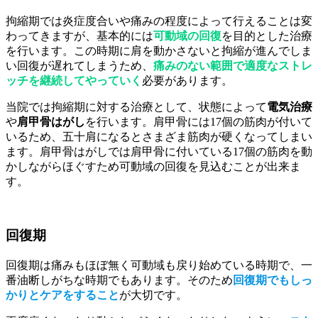
拘縮期では炎症度合いや痛みの程度によって行えることは変
わってきますが、基本的には
可動域の回復
を目的とした治療
を行います。この時期に肩を動かさないと拘縮が進んでしま
い回復が遅れてしまうため、
痛みのない範囲で適度なストレ
ッチを継続してやっていく
必要があります。
当院では拘縮期に対する治療として、状態によって
電気治療
や
肩甲骨はがし
を行います。肩甲骨には17個の筋肉が付いて
いるため、五十肩になるとさまざま筋肉が硬くなってしまい
ます。肩甲骨はがしでは肩甲骨に付いている17個の筋肉を動
かしながらほぐすため可動域の回復を見込むことが出来ま
す。
回復期
回復期は痛みもほぼ無く可動域も戻り始めている時期で、一
番油断しがちな時期でもあります。そのため
回復期でもしっ
かりとケアをすること
が大切です。