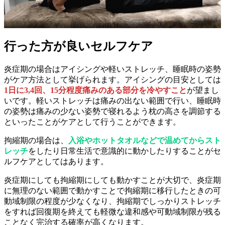
行った方が良いセルフケア
炎症期の場合はアイシングや軽いストレッチ、睡眠時の姿勢
がケア方法として挙げられます。アイシングの目安としては
1日に3,4回、15分程度痛みのある部分を冷やすこと
が望まし
いです。軽いストレッチは痛みの出ない範囲で行い、睡眠時
の姿勢は痛みの少ない姿勢で寝れるよう枕の高さを調節する
といったことがケアとして行うことができます。
拘縮期の場合は、
入浴やホットタオルなどで温めてからスト
レッチ
をしたり日常生活で意識的に動かしたりすることがセ
ルフケアとしてはあります。
炎症期にしても拘縮期にしても動かすことが大切で、炎症期
に無理のない範囲で動かすことで拘縮期に移行したときの可
動域制限の程度が少なくなり、拘縮期でしっかりストレッチ
をすれば回復期を終えても軽微な違和感や可動域制限が残る
ことなく完治する確率が高くなります。