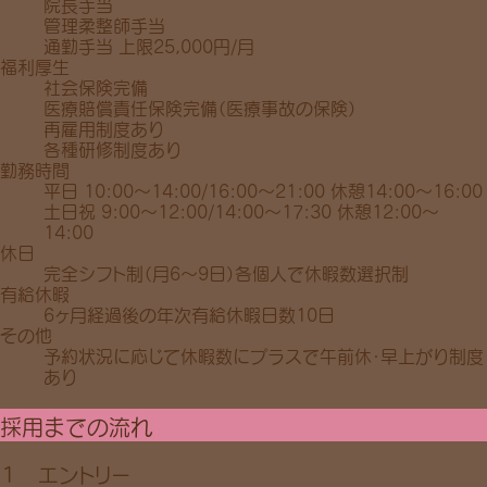
院長手当
管理柔整師手当
通勤手当 上限25,000円/月
福利厚生
社会保険完備
医療賠償責任保険完備（医療事故の保険）
再雇用制度あり
各種研修制度あり
勤務時間
平日 10:00～14:00/16:00～21:00 休憩14:00～16:00
土日祝 9:00～12:00/14:00～17:30 休憩12:00～
14:00
休日
完全シフト制（月6～9日）各個人で休暇数選択制
有給休暇
6ヶ月経過後の年次有給休暇日数10日
その他
予約状況に応じて休暇数にプラスで午前休・早上がり制度
あり
採用までの流れ
１ エントリー