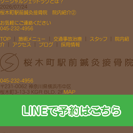
ソーシャルジェットラグとは？
2026/07/24
桜木町駅前鍼灸接骨院 院内紹介②
お気軽にご連絡ください
045-232-4956
TOP
｜
施術メニュー
｜
交通事故治療
｜
スタッフ
｜
院内紹
介
｜
アクセス
｜
ブログ
｜
採用情報
045-232-4956
〒231-0062 神奈川県横浜市中区
桜木町3-13-3 KGR BLD. 2F
MAP