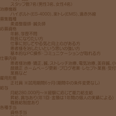
スタッフ数7名（男性3名、女性4名）
治療機器
ハイボルト(ES-4000)、楽トレ(EMS)、遠赤外線
募集職種
柔道整復師・鍼灸師
応募資格
年齢、学歴不問
院長になりたい方
仕事に対してやる気と向上心がある方
患者様を治したいという思いの強い方
基本的なPC操作・コミュニケーションが取れる方
仕事内容
患者様治療・矯正、鍼、ストレッチ治療、電気治療、美容鍼、小
顔矯正 ホームページ更新・ブログ考案・レセプト業務・受付
業務など
雇用形態
正社員 ※試用期間6ヶ月（期間中の条件変更なし）
給与
月給280,000円～※経験に応じて能力給支給
昇給、賞与あり(年1回・金額は1年間の個人の実績による)
職務給制度あり
各種手当
資格手当