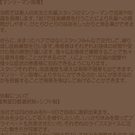
【マンツーマン指導】
当院では新人の先生と先輩スタッフのマンツーマンで技術や知
識を指導します。1対1で技術練習を行うことにより先輩への質
問がしやすく、ひとりひとりの技術をしっかりと見る事ができま
す。
さらに、決まったペアではなくスタッフみんなで交代して、繰り
返し技術練習を行います。患者様はそれぞれお身体の状態や受
けた時の感想が違います。様々なお身体で練習することで色々
な意見を聞くことができるので、人によって力加減の調整や
様々な症状の患者様に対応できるようになります。
スタッフそれぞれ、成長速度も違えば得意不得意も出てきます。
マンツーマン指導により今なにができるのか、なにが苦手なの
かを把握することで得意を伸ばしてあげることができます。
休暇について
【希望日数選択制+シフト制】
当社では月の休みを6〜9日で自由に選択出来ます。
休みを少なくして収入を増やしたい方、しっかり休みを取ってプ
ライベートも充実させたい方、それぞれのライフスタイルに合
った働き方が可能です。
さらにシフト制でスタッフ同士協力して休みを調整するので、好