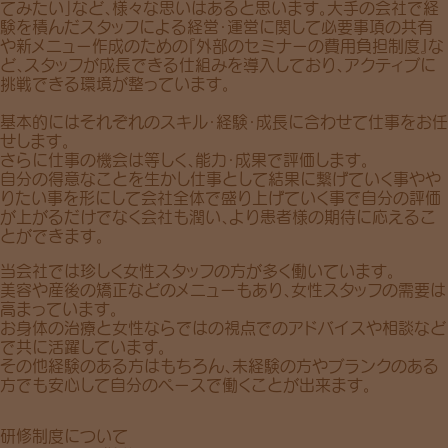
てみたい」など、様々な思いはあると思います。大手の会社で経
験を積んだスタッフによる経営・運営に関して必要事項の共有
や新メニュー作成のための『外部のセミナーの費用負担制度』な
ど、スタッフが成長できる仕組みを導入しており、アクティブに
挑戦できる環境が整っています。
基本的にはそれぞれのスキル・経験・成長に合わせて仕事をお任
せします。
さらに仕事の機会は等しく、能力・成果で評価します。
自分の得意なことを生かし仕事として結果に繋げていく事やや
りたい事を形にして会社全体で盛り上げていく事で自分の評価
が上がるだけでなく会社も潤い、より患者様の期待に応えるこ
とができます。
当会社では珍しく女性スタッフの方が多く働いています。
美容や産後の矯正などのメニューもあり、女性スタッフの需要は
高まっています。
お身体の治療と女性ならではの視点でのアドバイスや相談など
で共に活躍しています。
その他経験のある方はもちろん、未経験の方やブランクのある
方でも安心して自分のペースで働くことが出来ます。
研修制度について