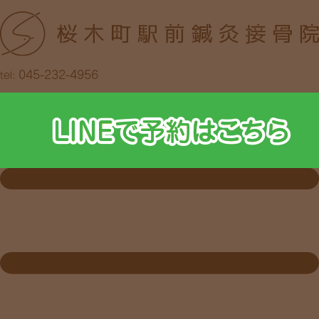
045-232-4956
tel: