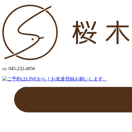
045-232-4956
tel: