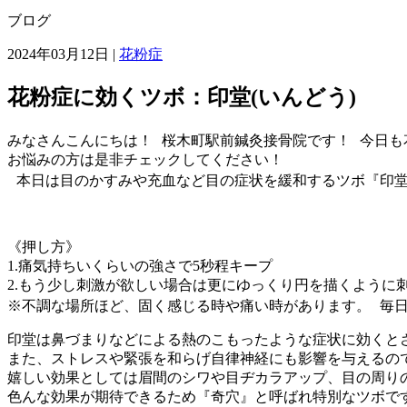
ブログ
2024年03月12日 |
花粉症
花粉症に効くツボ：印堂(いんどう)
みなさんこんにちは！ 桜木町駅前鍼灸接骨院です！ 今日も
お悩みの方は是非チェックしてください！
本日は目のかすみや充血など目の症状を緩和するツボ『印堂
《押し方》
1.痛気持ちいくらいの強さで5秒程キープ
2.もう少し刺激が欲しい場合は更にゆっくり円を描くように
※不調な場所ほど、固く感じる時や痛い時があります。 毎
印堂は鼻づまりなどによる熱のこもったような症状に効くと
また、ストレスや緊張を和らげ自律神経にも影響を与えるの
嬉しい効果としては眉間のシワや目ヂカラアップ、目の周り
色んな効果が期待できるため『奇穴』と呼ばれ特別なツボです