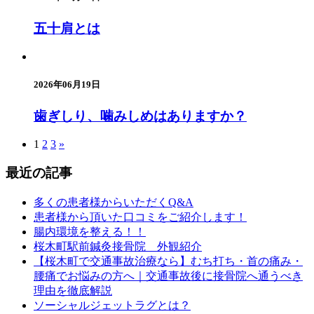
五十肩とは
2026年06月19日
歯ぎしり、噛みしめはありますか？
1
2
3
»
最近の記事
多くの患者様からいただくQ&A
患者様から頂いた口コミをご紹介します！
腸内環境を整える！！
桜木町駅前鍼灸接骨院 外観紹介
【桜木町で交通事故治療なら】むち打ち・首の痛み・
腰痛でお悩みの方へ｜交通事故後に接骨院へ通うべき
理由を徹底解説
ソーシャルジェットラグとは？