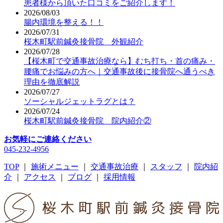
患者様から頂いた口コミをご紹介します！
2026/08/03
腸内環境を整える！！
2026/07/31
桜木町駅前鍼灸接骨院 外観紹介
2026/07/28
【桜木町で交通事故治療なら】むち打ち・首の痛み・
腰痛でお悩みの方へ｜交通事故後に接骨院へ通うべき
理由を徹底解説
2026/07/27
ソーシャルジェットラグとは？
2026/07/24
桜木町駅前鍼灸接骨院 院内紹介②
お気軽にご連絡ください
045-232-4956
TOP
｜
施術メニュー
｜
交通事故治療
｜
スタッフ
｜
院内紹
介
｜
アクセス
｜
ブログ
｜
採用情報