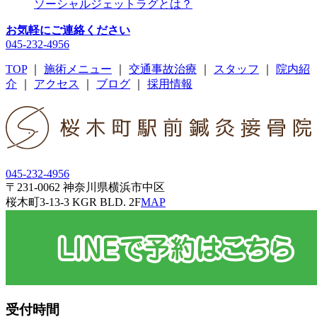
ソーシャルジェットラグとは？
お気軽にご連絡ください
045-232-4956
TOP
｜
施術メニュー
｜
交通事故治療
｜
スタッフ
｜
院内紹
介
｜
アクセス
｜
ブログ
｜
採用情報
045-232-4956
〒231-0062 神奈川県横浜市中区
桜木町3-13-3 KGR BLD. 2F
MAP
受付時間