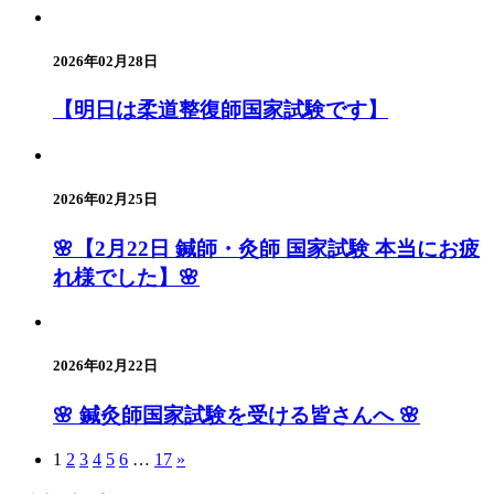
2026年02月28日
【明日は柔道整復師国家試験です】
2026年02月25日
🌸【2月22日 鍼師・灸師 国家試験 本当にお疲
れ様でした】🌸
2026年02月22日
🌸 鍼灸師国家試験を受ける皆さんへ 🌸
1
2
3
4
5
6
…
17
»