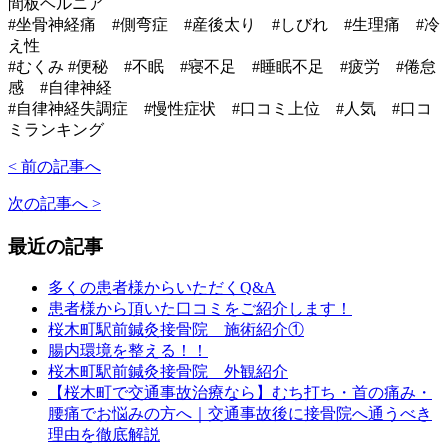
間板ヘルニア
#坐骨神経痛 #側弯症 #産後太り #しびれ #生理痛 #冷
え性
#むくみ #便秘 #不眠 #寝不足 #睡眠不足 #疲労 #倦怠
感 #自律神経
#自律神経失調症 #慢性症状 #口コミ上位 #人気 #口コ
ミランキング
< 前の記事へ
次の記事へ >
最近の記事
多くの患者様からいただくQ&A
患者様から頂いた口コミをご紹介します！
桜木町駅前鍼灸接骨院 施術紹介①
腸内環境を整える！！
桜木町駅前鍼灸接骨院 外観紹介
【桜木町で交通事故治療なら】むち打ち・首の痛み・
腰痛でお悩みの方へ｜交通事故後に接骨院へ通うべき
理由を徹底解説