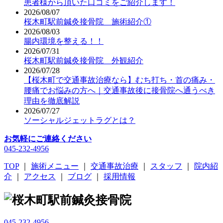
患者様から頂いた口コミをご紹介します！
2026/08/07
桜木町駅前鍼灸接骨院 施術紹介①
2026/08/03
腸内環境を整える！！
2026/07/31
桜木町駅前鍼灸接骨院 外観紹介
2026/07/28
【桜木町で交通事故治療なら】むち打ち・首の痛み・
腰痛でお悩みの方へ｜交通事故後に接骨院へ通うべき
理由を徹底解説
2026/07/27
ソーシャルジェットラグとは？
TOP
｜
施術メニュー
｜
交通事故治療
｜
スタッフ
｜
院内紹
介
｜
アクセス
｜
ブログ
｜
採用情報
045-232-4956