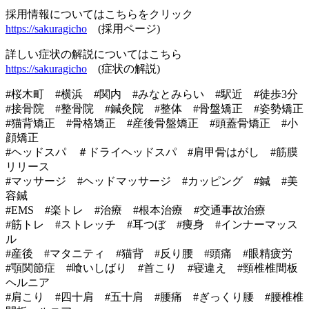
採用情報についてはこちらをクリック
https://sakuragicho
(採用ページ)
詳しい症状の解説についてはこちら
https://sakuragicho
(症状の解説)
#桜木町 #横浜 #関内 #みなとみらい #駅近 #徒歩3分
#接骨院 #整骨院 #鍼灸院 #整体 #骨盤矯正 #姿勢矯正
#猫背矯正 #骨格矯正 #産後骨盤矯正 #頭蓋骨矯正 #小
顔矯正
#ヘッドスパ ＃ドライヘッドスパ #肩甲骨はがし #筋膜
リリース
#マッサージ #ヘッドマッサージ #カッピング #鍼 #美
容鍼
#EMS #楽トレ #治療 #根本治療 #交通事故治療
#筋トレ #ストレッチ #耳つぼ #痩身 #インナーマッス
ル
#産後 #マタニティ #猫背 #反り腰 #頭痛 #眼精疲労
#顎関節症 #喰いしばり #首こり #寝違え #頸椎椎間板
ヘルニア
#肩こり #四十肩 #五十肩 #腰痛 #ぎっくり腰 #腰椎椎