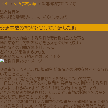
TOP
>
交通事故治療
> 慰謝料請求について
法と接骨院
気になる慰謝料請求についておさらいしましょう
交通事故の被害を受けて治療した時
整骨院での治療でも
慰謝料が受け取れるのか
不安
通院するだけで
慰謝料がもらえるのか知りたい
整骨院での治療が慰謝料請求に
どれくらい影響するか
心配
慰謝料の請求手続き
が難しくて不安
交通事故に巻き込まれ、整骨院・接骨院での治療を検討する方も
いることでしょう。
その際、気になるのが
請求できる慰謝料
についてです。
一日に
いくらもらえるのか
、
整骨院・接骨院への通院でも慰謝料
が支払われるのか
など、多くの不明点が浮上するでしょう。
これらの疑問が解消されないままだと、事故の影響での通院を
躊躇してしまうこともあります。
そこで、この記事では交通事故後の整骨院・接骨院通院時に期待
できる慰謝料について解説します。安心して治療を受けるため