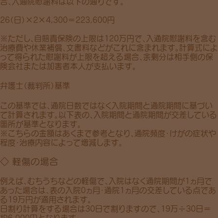
合、入通院慰謝料は以下の通りです。
26（日）×2×4,300＝223,600円
※ただし、自賠責保険の上限は120万円で、入通院慰謝料を含む
治療費や休業補償、文書料などがこれに含まれます。計算式によ
って得られた慰謝料が上限を超える場合、余剰分は相手側の保
険会社または加害者本人が支払います。
弁護士（裁判所）基準
この基準では、通院日数ではなく
入院期間
と
通院期間
に基づい
て計算されます。以下表の、入院期間と通院期間が交差している
箇所が基準となります。
※こちらの金額はあくまで参考となり、通院頻度・けがの症状や
程度・治療内容によって増減します。
◇ 軽傷の場合
例えば、むちうちなどの軽傷で、入院はなく通院期間が1ヵ月で
あった場合は、表の入院0ヵ月・通院1ヵ月の交差している点であ
る
19万円
が適用されます。
日割り計算をする場合は30日で割りますので、
19万÷30日＝
約6,000円
となります。