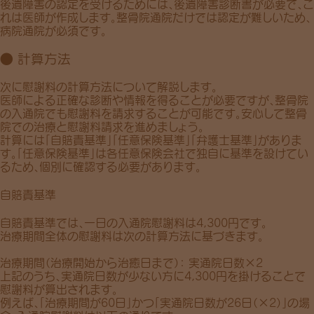
後遺障害の認定を受けるためには、
後遺障害診断書
が必要で、こ
れは医師が作成します。整骨院通院だけでは認定が難しいため、
病院通院が必須です。
● 計算方法
次に慰謝料の計算方法について解説します。
医師による正確な診断や情報を得ることが必要ですが、整骨院
の入通院でも慰謝料を請求することが可能です。安心して整骨
院での治療と慰謝料請求を進めましょう。
計算には「
自賠責基準
」「
任意保険基準
」「
弁護士基準
」がありま
す。「
任意保険基準
」は各任意保険会社で独自に基準を設けてい
るため、個別に確認する必要があります。
自賠責基準
自賠責基準では、一日の入通院慰謝料は
4,300円
です。
治療期間全体の慰謝料は次の計算方法に基づきます。
治療期間
（治療開始から治癒日まで）
： 実通院日数×2
上記のうち、
実通院日数が少ない方に4,300円
を掛けることで
慰謝料が算出されます。
例えば、「治療期間が60日」かつ「実通院日数が26日（×2）」の場