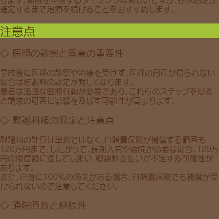
確定するまで治療を続けることをおすすめします。
注意点
◇ 医師の診察と同意の重要性
事故後に医師の診察や治療を受けず、
医師の同意が得られない
場合
は慰謝料の認定が難しくなります。
患者は迅速な医療行動が必要であり、これらのステップを怠る
と請求の可否に影響を及ぼす可能性が高まります。
◇ 慰謝料額の限定と注意点
慰謝料の計算は単純ではなく、自賠責保険が補償する範囲も
120万円
まで。したがって、長期入院や通院が必要な場合、120万
円の限度額に達してしまい、慰謝料支払いが不足する可能性が
あります。
また、自身に
100％の過失がある場合
、自賠責保険でも補償が受
けられないので注意してください。
◇ 通院回数と継続性