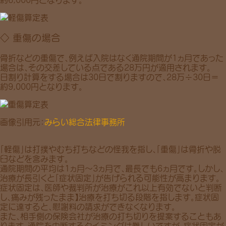
◇ 重傷の場合
骨折などの重傷で、例えば入院はなく通院期間が1ヵ月であった
場合は、その交差している点である
28万円
が適用されます。
日割り計算をする場合は30日で割りますので、
28万÷30日＝
約9,000円
となります。
画像引用元：
みらい総合法律事務所
「軽傷」は打撲やむち打ちなどの怪我を指し、「重傷」は骨折や脱
臼などを含みます。
通院期間の平均は
1ヵ月〜3ヵ月
で、
最長でも6ヵ月
です。しかし、
治療が長引くと「
症状固定
」が告げられる可能性が高まります。
症状固定は、医師や裁判所が治療がこれ以上有効でないと判断
し、痛みが残ったまま】
治療を打ち切る段階
を指します。症状固
定に達すると、慰謝料の請求ができなくなります。
また、相手側の保険会社が治療の打ち切りを提案することもあ
ります。通院を中断するタイミングは難しいですが、症状固定が