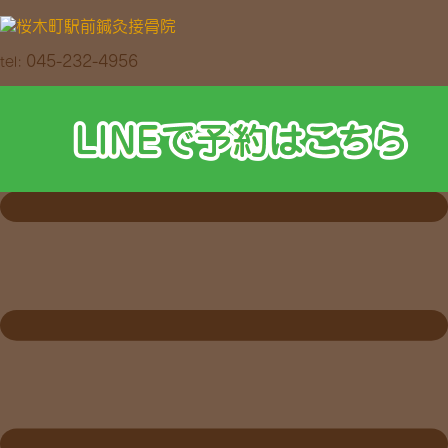
045-232-4956
tel: