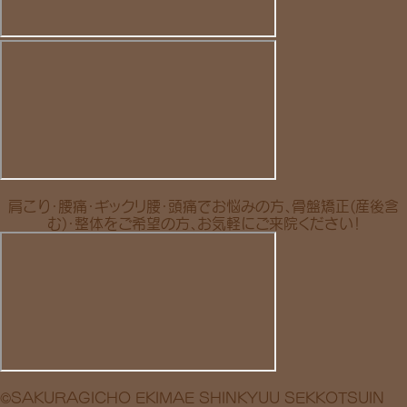
肩こり・腰痛・ギックリ腰・頭痛でお悩みの方、骨盤矯正(産後含
む)・整体をご希望の方、お気軽にご来院ください！
©SAKURAGICHO EKIMAE SHINKYUU SEKKOTSUIN