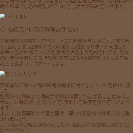
な治療を提供します。患者さまの健康回復と同時に、慰謝料請求
時の基準となる治療効果についても最大限高めていきます。
◇ 心的ストレスの解消お手伝い
交通事故は身体だけでなく、心にも影響を与えることがありま
す。当院では、治療中やその前後に心理的なサポートを通じて、
患者さまの心的ストレスを解消できるよう努めています。身体
の回復を促進しつつ、慰謝料請求における精神的ストレスも緩
和できるようにサポートします。
交通事故に遭った際の慰謝料請求に関するポイントを紹介しま
した。
整骨院・接骨院での通院が慰謝料減額につながることはありま
せん。、医師の許可がのもとで、安心して治療を受けていただけ
ます。
また、自賠責基準や弁護士基準に基づく慰謝料の計算方法も確
認しましょう。
ご不明点やご相談がありましたら、当院までお気軽にお問い合
わせください。