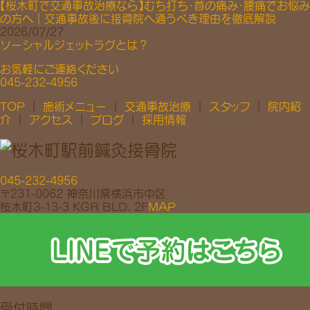
【桜木町で交通事故治療なら】むち打ち・首の痛み・腰痛でお悩み
の方へ｜交通事故後に接骨院へ通うべき理由を徹底解説
2026/07/27
ソーシャルジェットラグとは？
お気軽にご連絡ください
045-232-4956
TOP
｜
施術メニュー
｜
交通事故治療
｜
スタッフ
｜
院内紹
介
｜
アクセス
｜
ブログ
｜
採用情報
045-232-4956
〒231-0062 神奈川県横浜市中区
桜木町3-13-3 KGR BLD. 2F
MAP
受付時間