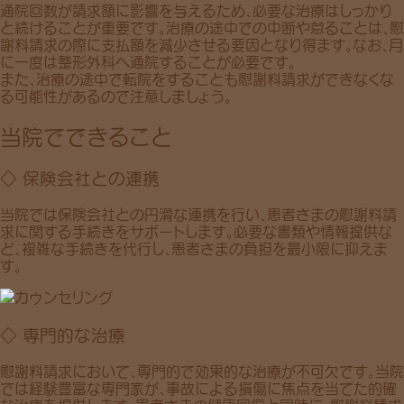
通院回数が請求額に影響を与えるため、必要な治療は
しっかり
と続けること
が重要です。治療の途中での中断や怠ることは、慰
謝料請求の際に
支払額を減少させる
要因となり得ます。なお、
月
に一度は整形外科へ通院する
ことが必要です。
また、
治療の途中で転院
をすることも慰謝料請求ができなくな
る可能性があるので注意しましょう。
当院でできること
◇ 保険会社との連携
当院では保険会社との円滑な連携を行い、患者さまの慰謝料請
求に関する手続きをサポートします。必要な書類や情報提供な
ど、複雑な手続きを代行し、患者さまの負担を最小限に抑えま
す。
◇ 専門的な治療
慰謝料請求において、専門的で効果的な治療が不可欠です。当院
では経験豊富な専門家が、事故による損傷に焦点を当てた的確