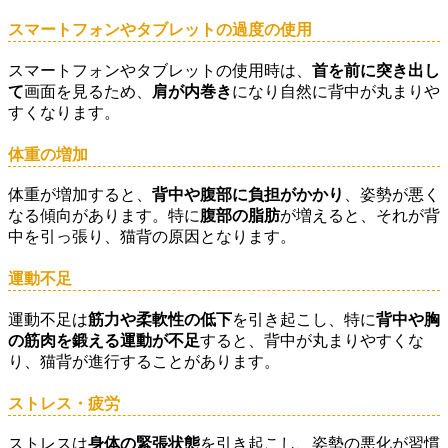
スマートフォンやタブレットの過度の使用
スマートフォンやタブレットの使用時は、
首を前に突き出し
て
画面を見るため、
肩が内巻き
になり自然に背中が丸まりや
すくなります。
体重の増加
体重が増加すると、
背中や腹部に負担がかかり
、姿勢が悪く
なる傾向があります。特に
腹部の脂肪
が増えると、それが背
中を引っ張り、猫背の原因となります。
運動不足
運動不足は
筋力や柔軟性の低下
を引き起こし、特に
背中や胸
の筋肉を鍛える運動が不足
すると、背中が丸まりやすくな
り、猫背が進行することがあります。
ストレス・疲労
ストレスは
身体の緊張状態
を引き起こし、姿勢の悪化が習慣