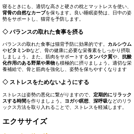
寝るときにも、適切な高さと硬さの枕とマットレスを使い、
背骨の自然なカーブ
を保ちます。良い睡眠姿勢は、日中の姿
勢をサポートし、猫背を予防します。
◇ バランスの取れた食事を摂る
バランスの取れた食事は猫背予防に効果的です。
カルシウム
や
ビタミンD
など、骨の健康に必要な栄養素をしっかり摂取
しましょう。また、筋肉をサポートする
タンパク質
や、
抗酸
化作用のある野菜や果物
も積極的に摂りましょう。適切な栄
養補給で、骨と筋肉を強化し、姿勢を保ちやすくなります
◇ ストレスをためないようにする
ストレスは姿勢の悪化に繋がりますので、
定期的にリラック
スする時間
を作りましょう。
ヨガ
や
瞑想
、
深呼吸
などのリラ
ックス方法を取り入れることで、ストレスを軽減します。
エクササイズ