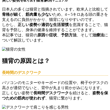
美
姿勢
猫背解消
しい
を取り戻す
マニュアル
日本人の多くは猫背と指摘されています。欧米人と比較して
骨格が細く
、
筋肉量も少ない
ため、4～5キロある頭の重さを
支えるのに負担がかかり、猫背になりやすいのです。
しかし、
正しい姿勢
や
適切な生活習慣
を意識することで、猫
背を予防し、身体の健康を維持することができます。
本記事では、猫背の
原因
や
症状
、
予防方法
、そして
治療法
に
ついて解説しています。
猫背の原因とは？
長時間のデスクワーク
パソコンのモニターやキーボードの位置や、椅子やデスクの
高さが適切でないと、背中が丸まり前かがみになります。
正しくない姿勢で
長時間デスクワーク
を続けると、
姿勢を保
つための筋肉が使われず
、猫背に繋がります。