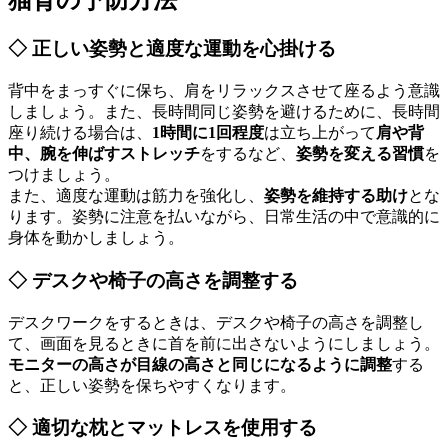
猫背の予防方法
◇ 正しい姿勢と適度な運動を心掛ける
背中をまっすぐに保ち、肩をリラックスさせて座るよう意識
しましょう。また、長時間同じ姿勢を避けるために、長時間
座り続ける場合は、
1時間に1回程度
は立ち上がって
肩や背
中、腕を伸ばすストレッチ
をするなど、
姿勢を変える習慣
を
つけましょう。
また、適度な運動は筋力を強化し、
姿勢を維持する助け
とな
ります。姿勢に注意を払いながら、日常生活の中で意識的に
身体を動かしましょう。
◇ デスクや椅子の高さを調整する
デスクワークをするときは、デスクや椅子の高さを調整し
て、画面を見るときに首を前に出さないようにしましょう。
モニターの高さが目線の高さと同じになるように調整
する
と、正しい姿勢を保ちやすくなります。
◇ 適切な枕とマットレスを使用する