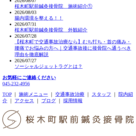
2026/08/07
桜木町駅前鍼灸接骨院 施術紹介①
2026/08/03
腸内環境を整える！！
2026/07/31
桜木町駅前鍼灸接骨院 外観紹介
2026/07/28
【桜木町で交通事故治療なら】むち打ち・首の痛み・
腰痛でお悩みの方へ｜交通事故後に接骨院へ通うべき
理由を徹底解説
2026/07/27
ソーシャルジェットラグとは？
お気軽にご連絡ください
045-232-4956
TOP
｜
施術メニュー
｜
交通事故治療
｜
スタッフ
｜
院内紹
介
｜
アクセス
｜
ブログ
｜
採用情報