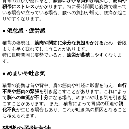
背骨の並びが崩れると、
腰部にかかる負担が増加
し、
筋肉や
靭帯にストレス
がかかります。特に長時間同じ姿勢で座って
いる場合や立っている場合、腰への負担が増え、腰痛が起こ
りやすくなります。
● 倦怠感・疲労感
猫背の姿勢は、
筋肉や関節に余分な負担をかける
ため、普段
よりも早く疲れてしまうことがあります。
特に長時間同じ姿勢でいると、
疲労が蓄積
しやすくなりま
す。
● めまいや吐き気
猫背の姿勢は首や背中、肩の筋肉や神経に影響を与え、
血行
不良や筋肉の緊張
を引き起こすことがあります。これによっ
て
脳への血流が不十分
になる場合、めまいや吐き気を引き起
こすことがあります。 また、猫背によって胃腸の圧迫や
消
化不良
が生じる場合もあり、これが吐き気の原因となること
も考えられます。