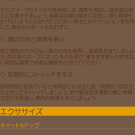
デスクワークやスマホの使用時には、背筋を伸ばし、
頭を肩の真
上に位置
させましょう。
画面は目線の高さ
に設定し、首に負担を
かけないように心がけてください。背もたれやクッションを活用
して、背中のサポートも忘れずに。
◇ 適切な枕と寝具を選ぶ
首に負担のかからない高さの枕
を使用し、寝姿勢を良くしましょ
う。枕は
首のカーブに合ったもの
を選び、
硬すぎず柔らかすぎな
い適度な寝具
で快適な睡眠を心がけてください。
◇ 定期的にストレッチをする
長時間同じ姿勢でいると筋肉がこわばるため、
1時間に1回
は立
ち上がってストレッチしましょう。首や肩を回す運動や軽い体操
で血行を促進し、筋肉の緊張をほぐしましょう。
エクササイズ
キャット&ドッグ