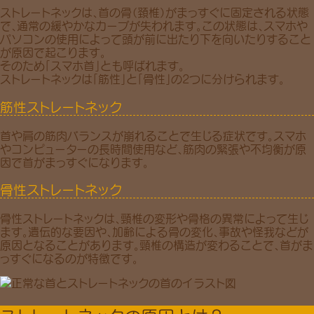
ストレートネックは、
首の骨（頚椎）
がまっすぐに固定される状態
で、通常の
緩やかなカーブ
が失われます。この状態は、スマホや
パソコンの使用によって頭が
前に出たり下を向いたり
すること
が原因で起こります。
そのため
「スマホ首」
とも呼ばれます。
ストレートネックは
「筋性」
と
「骨性」
の2つに分けられます。
筋性ストレートネック
首や肩の筋肉バランスが崩れることで生じる症状です。スマホ
やコンピューターの長時間使用など、筋肉の緊張や不均衡が原
因で首がまっすぐになります。
骨性ストレートネック
骨性ストレートネックは、頸椎の変形や骨格の異常によって生じ
ます。遺伝的な要因や、加齢による骨の変化、事故や怪我などが
原因となることがあります。頸椎の構造が変わることで、首がま
っすぐになるのが特徴です。