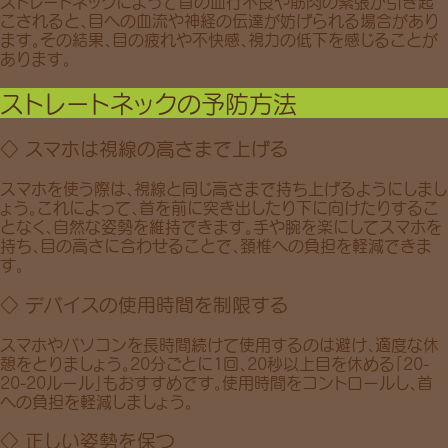
ストレートネックによって首の血行不良や筋肉の緊張が引き起
こされると、
目への血流や神経の伝達が妨げられる
場合があり
ます。その結果、目の疲れや不快感、視力の低下を感じることが
あります。
ストレートネックの予防方法
◇ スマホは視線の高さまで上げる
スマホを使う際は、
視線と同じ高さまで持ち上げる
ようにしまし
ょう。これによって、首を前に突き出したり下に向けたりするこ
となく、自然な姿勢を維持できます。手や腕を楽にしてスマホを
持ち、目の高さに合わせることで、
頚椎への負担を軽減
できま
す。
◇ デバイスの使用時間を制限する
スマホやパソコンを長時間続けて使用するのは避け、適度な休
憩をとりましょう。20分ごとに1回、20秒以上目を休める
「20-
20-20ルール」
もおすすめです。使用時間をコントロールし、首
への負担を軽減しましょう。
◇ 正しい姿勢を保つ