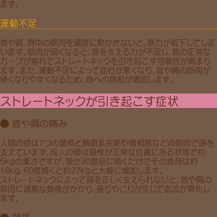
ます。
運動不足
首や肩、背中の筋肉を適度に動かさないと、
筋力が低下
してしま
います。筋肉が弱くなると、首を支える力が不足し、首の正常な
カーブが崩れてストレートネックを引き起こす可能性が高まり
ます。また、運動不足によって
血行が悪くなり
、首や肩の筋肉が
硬くなりやすくなるため、首への負担が増加します。
ストレートネックが引き起こす症状
● 首や肩の痛み
人間の首は
7つの頚椎
と
胸鎖乳突筋や僧帽筋などの筋肉
で頭を
支えています。成人の頭は頚椎が正常な位置にある状態で約
5kgの重さですが、頭が30度前に傾くだけでその負荷は約
18kg、60度傾くと約27kgと大幅に増加します。
ストレートネックによって頭を正しく支えられないと、首や肩の
筋肉に過剰な負荷がかかり、張りやこりが生じて血流が悪化し
ます。