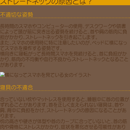
ストレートネックの原因とは？
不適切な姿勢
長時間のスマホやコンピューターの使用、デスクワークや読書
によって
頭が前に突き出る姿勢
を続けると、首や肩の筋肉に負
担がかかり、ストレートネックを引き起こします。
また、スマホの使用時に特に注意したいのが、
ベッドに横になっ
てスマホを操作する姿勢
です。
横向きに寝転がって長時間スマホを見続けると、首に負担がか
かり、筋肉の不均衡や血行不良からストレートネックとなること
があります。
寝具の不適合
合っていない枕やマットレスを使用すると、睡眠中に
首の位置が
ずれる
ことがあります。首を正しく支えられない寝具は、首や
肩、背中に負担をかけ、ストレートネックの原因になることがあ
ります。
枕の高さや硬さが体型や首のカーブに合っていないと、首の筋
肉や骨格にストレスがかかり、症状を悪化させる可能性があり