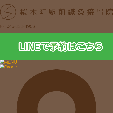
045-232-4956
tel: