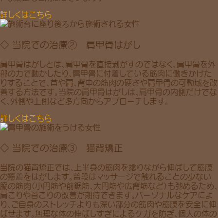
詳しくはこちら
◇ 当院での治療② 肩甲骨はがし
肩甲骨はがしとは、肩甲骨を直接剥がすのではなく、肩甲骨を外
部の力で動かしたり、肩甲骨に付着している筋肉に働きかけた
りすることで、首や肩、背中の筋肉の硬さや肩甲骨の可動域を改
善する方法です。当院の肩甲骨はがしは、肩甲骨の内側だけでな
く、外側や上側など多方向からアプローチします。
詳しくはこちら
◇ 当院での治療③ 猫背矯正
当院の猫背矯正では、上半身の筋肉を捻りながら伸ばして筋膜
の癒着をはがします。普段はマッサージで触れることの少ない
脇の筋肉（小円筋や前鋸筋、大円筋や広背筋など）も弛めるため、
肩こりや首こりの改善が期待できます。パーソナルなケアによ
り、ご自身のストレッチよりも深い部分の筋肉や筋膜を安全に伸
ばせます。無理な体の伸ばしすぎによるケガを防ぎ、個人の体の