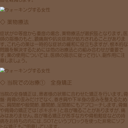
◇ 薬物療法
症状が中等度から重度の場合、薬物療法が選択肢となります。医
師の指導のもと、鎮痛剤や抗炎症剤が処方されることがありま
す。これらの薬は一時的な症状の緩和に役立ちますが、根本的な
問題を解決するためには他の治療法との組み合わせが重要で
す。薬の使用については、医師の指示に従って行い、副作用に注
意しましょう。
◇ 当院での治療① 全身矯正
当院の全身矯正は、患者様の状態に合わせた矯正を行います。骨
盤・背骨の歪みだけでなく、巻き肩や下半身の歪みを整えるため
に、肩関節や股関節、膝関節、足関節にもアプローチします。骨盤
や背骨の矯正では「ポキポキ」と音が鳴ることがありますが、痛
みはありません。音が鳴る矯正が苦手な方や骨粗鬆症などの持
病をお持ちの方には、SOTというブロックを使った非常にソフ
トな矯正もご用意しています。