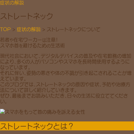
症状の解説
ストレートネック
TOP
>
症状の解説
> ストレートネックについて
若者
在宅ワーカー
注意！
や
は
スマホ首
避けるため
生活術
を
の
現代社会において、
デジタルデバイスの普及
や
在宅勤務の増加
により、多くの人がパソコンやスマホを長時間使用するように
なっています。
それに伴い、
姿勢の悪さ
や
体の不調
が引き起こされることが増
えています。
このブログでは、ストレートネックの
原因
や
症状
、
予防
や
治療方
法
について詳しく紹介していきます。
ぜひ、最後までお読みいただき、日々の生活に役立ててくださ
い。
ストレートネックとは？