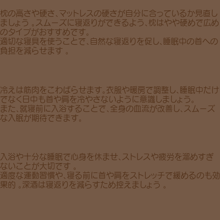
枕の
高さ
や
硬さ
、マットレスの
硬さ
が自分に合っているか見直し
ましょう 。スムーズに寝返りができるよう、枕はやや硬めで広め
のタイプがおすすめです。
適切な寝具を使うことで、
自然な寝返り
を促し、睡眠中の首への
負担を減らせます 。
冷え
は筋肉をこわばらせます。衣服や暖房で調整し、睡眠中だけ
でなく日中も首や肩を冷やさないように意識しましょう。
また、
就寝前に入浴
することで、全身の
血流が改善
し、スムーズ
な入眠が期待できます。
入浴や十分な睡眠で心身を休ませ、
ストレス
や
疲労
を溜めすぎ
ないことが大切です 。
適度な運動習慣
や、寝る前に首や肩を
ストレッチ
で緩めるのも効
果的 。深酒は寝返りを減らすため控えましょう 。