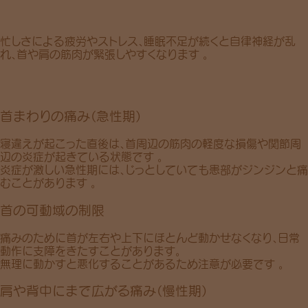
忙しさによる
疲労
や
ストレス
、
睡眠不足
が続くと
自律神経
が乱
れ、首や肩の筋肉が緊張しやすくなります 。
首まわりの痛み（急性期）
寝違えが起こった直後は、首周辺の
筋肉の軽度な損傷
や
関節周
辺の炎症
が起きている状態です 。
炎症が激しい急性期には、じっとしていても患部が
ジンジンと
痛
むことがあります 。
首の可動域の制限
痛みのために首が左右や上下にほとんど動かせなくなり、日常
動作に支障をきたすことがあります。
無理に動かすと悪化
することがあるため注意が必要です 。
肩や背中にまで広がる痛み（慢性期）