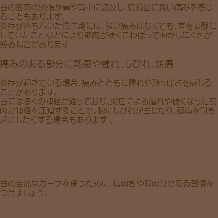
首
の筋肉の緊張が
肩
や
背中
に波及し、広範囲に鈍い痛みを感じ
ることもあります。
炎症が落ち着いた慢性期には、強い痛みはなくても、首を安静に
していたことなどにより筋肉が硬くこわばって動かしにくさが
残る場合があります 。
痛みのある部分に熱感や腫れ、しびれ、頭痛
炎症が起きている場合、痛みとともに
腫れ
や
熱っぽさ
を感じる
ことがあります。
首には多くの神経が通っており、炎症による腫れや硬くなった筋
肉が神経を圧迫することで、腕に
しびれ
が生じたり、
頭痛
を引き
起こしたりする場合もあります 。
首の自然なカーブを保つために、
横向き
や
仰向け
で寝る習慣を
つけましょう。