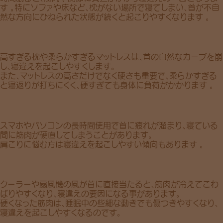
す 。特にソファや床など、枕がない場所で寝てしまい、首が不自
然な方向にひねられた状態が続くと起こりやすくなります 。
高すぎる枕や柔らかすぎるマットレスは、首の自然なカーブを崩
し、寝違えを起こしやすくします。
また、マットレスの
高さ
だけでなく
硬さ
も重要で、柔らかすぎる
と寝返りが打ちにくく、硬すぎても身体に負荷がかかります 。
スマホ
や
パソコン
の長時間使用で首に疲れが溜まり、寝ている
間に
筋肉が硬直
してしまうことがあります。
肩こりに悩む方は寝違えを起こしやすい傾向もあります 。
クーラー
や
扇風機
の風が首に直接当たると、筋肉が冷えてこわ
ばりやすくなり、寝違えの要因になる事があります。
硬くなった筋肉は、睡眠中の些細な動きでも傷つきやすくなり、
寝違えを起こしやすくなるのです。