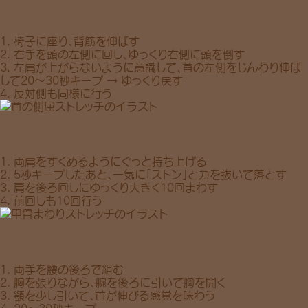
1. 椅子に座り、
背筋
を伸ばす
2. 右手を頭の左側に回し、ゆっくり右側に頭を倒す
3. 左肩が上がらないように意識して、首の左側をじんわり伸ば
して
20〜30秒
キープ → ゆっくり戻す
4. 反対側も同様に行う
1.
両肩をすくめるように
ぐっと持ち上げる
2.
5秒
キープしたあと、一気に「ストン」と力を抜いて落とす
3. 肩を後ろ回しにゆっくり大きく
10回
まわす
4. 前回しも10回行う
1. 両手を腰の後ろで組む
2. 胸を張りながら、腕を後ろに引いて
胸
を開く
3. 顎を少し引いて、
首
が伸びる感覚を味わう