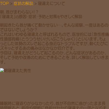
TOP
>
症状の解説
> 寝違えについて
朝、首がまわらない！？
「寝違え」
原因・症状・予防
対策
やさしく解説
の
と
を
朝起きたら
首が痛くて動かせない…。
そんな経験、一度はあるの
ではないでしょうか？
これはいわゆる
寝違え
と呼ばれるもので、医学的には「急性疼痛
性頚部拘縮（とうつうせいけいぶこうしゅく）」といいます。ちょ
っとした体勢のズレで起こる身近なトラブルですが、動くたびに
ズキッとするあの痛みはなかなか厄介です。
今回は、寝違えがどうして起こるのか、どんな症状があるのか、
そして
予防
や
改善
のためにできることを、詳しく解説していきま
す。
睡眠時に
寝返りが少なかったり
、首が不自然に曲がったまま長
時間眠ると、
筋肉や関節に負担
がかかり寝違えの一因となりま