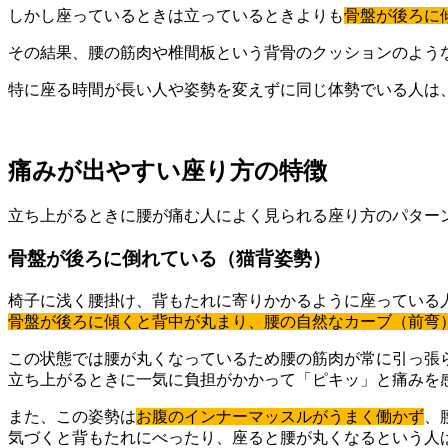
しかし座っているときは立っているときよりも
骨盤が後ろに
その結果、腰の筋肉や椎間板という背骨のクッションのよう
特に座る時間が長い人や姿勢を変えずに同じ体勢でいる人は
痛みが出やすい座り方の特徴
立ち上がるときに腰が痛む人によく見られる座り方のパター
骨盤が後ろに倒れている（猫背姿勢）
椅子に浅く腰掛け、背もたれに寄りかかるように座っている
骨盤が後ろに傾くと背中が丸まり、腰の自然なカーブ（前弯
この状態では腰が丸くなっているため腰の筋肉が常に引っ張
立ち上がるときに一気に負担がかかって「ピキッ」と痛みを
また、この姿勢は
お腹のインナーマッスルがうまく働かず
、
気づくと背もたれにべったり、座ると腰が丸くなるという人