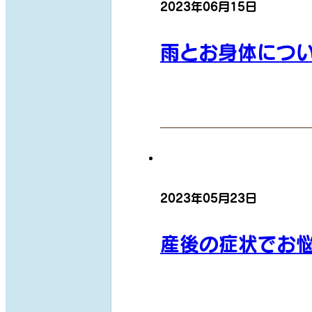
2023年06月15日
雨とお身体につ
2023年05月23日
産後の症状でお